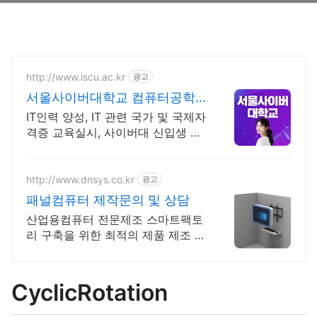
http://www.iscu.ac.kr
광고
서울사이버대학교 컴퓨터공학
과 2026 가을학기 신편입생
IT인력 양성, IT 관련 국가 및 국제자
격증 교육실시, 사이버대 신입생 수
1위 장학금 지급 1위, 학사 석사 박
사 온라인복수학위까지
http://www.dnsys.co.kr
광고
패널컴퓨터 제작문의 및 상담
산업용컴퓨터 전문제조 스마트팩토
리 구축을 위한 최적의 제품 제조 생
산 디앤시스
CyclicRotation