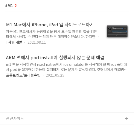
M1
2
M1 Mac에서 iPhone, iPad 앱 사이드로드하기
처음 M1 프로세서가 등장하였을 당시 모바일 환경의 앱을 컴퓨
터에서 사용할 수 있다는 점이 매우 매력적이었습니다. 하지만,
애플의 정책 변경에 따라 사이드로드는 개발자가 허용한 앱만 가
T자형 개발
2021.08.11
능하게 바뀌었습니다. MacOS 11.2.3 이하의 경우 IPA파일만
가져오면 사이드로드가 가능하지만, ICloud를 사용하지 못하는
문제점이 있어 상위 버전으로 업데이트할 수밖에 없게 되었습니
ARM 맥에서 pod install이 실행되지 않는 문제 해결
다. 이 포스팅에서는 MacOS 11.3 이상에서 모바일용 앱을 사이
m1 맥을 사용하면서 react native에서 ios simulator를 사용해야 할 때 ios 폴더에
드로드 할 수 있는 방법을 설명합니다. 먼저 가장 중요한 준비물
서 pod을 설치해야 하는데 설치되지 않는 문제가 발생하였다. 깃허브에서 해결방법
로 iOS 14.3 이하인 탈옥 장치가 필요합니다. iPhone or iPad
을 찾을 수 있었다. arch -x86_64 sudo gem install cocoapods arch -x86_64
프론트엔드/트러블슈팅
2021.05.25
설정 시디아 앱을 실행하여 오픈SSH를 설치해줍니다. 소스 > 편
sudo gem install ffi arch -x86_64 pod install
집 > 추가에 들어가서 build.frida.re를 추가해주고..
관련사이트