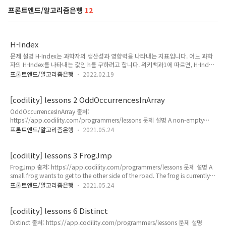
프론트엔드/알고리즘은행
12
H-Index
문제 설명 H-Index는 과학자의 생산성과 영향력을 나타내는 지표입니다. 어느 과학
자의 H-Index를 나타내는 값인 h를 구하려고 합니다. 위키백과1에 따르면, H-Index
는 다음과 같이 구합니다. 어떤 과학자가 발표한 논문 n편 중, h번 이상 인용된 논문
프론트엔드/알고리즘은행
2022.02.19
이 h편 이상이고 나머지 논문이 h번 이하 인용되었다면 h의 최댓값이 이 과학자의
H-Index입니다. 어떤 과학자가 발표한 논문의 인용 횟수를 담은 배열 citations가 매
개변수로 주어질 때, 이 과학자의 H-Index를 return 하도록 solution 함수를 작성해
[codility] lessons 2 OddOccurrencesInArray
주세요. 나의 풀이 function solution(citations) { const sortedCitations =
OddOccurrencesInArray 출처:
citations.sort((a, b) => b - a)..
https://app.codility.com/programmers/lessons 문제 설명 A non-empty
array A consisting of N integers is given. The array contains an odd number
프론트엔드/알고리즘은행
2021.05.24
of elements, and each element of the array can be paired with another
element that has the same value, except for one element that is left
unpaired. For example, in array A such that: A[0] = 9 A[1] = 3 A[2] = 9 A[3] =
[codility] lessons 3 FrogJmp
3 A[4] = 9 A[5]..
FrogJmp 출처: https://app.codility.com/programmers/lessons 문제 설명 A
small frog wants to get to the other side of the road. The frog is currently
located at position X and wants to get to a position greater than or equal
프론트엔드/알고리즘은행
2021.05.24
to Y. The small frog always jumps a fixed distance, D. Count the minimal
number of jumps that the small frog must perform to reach its target. Write
a function: class Solution { pub..
[codility] lessons 6 Distinct
Distinct 출처: https://app.codility.com/programmers/lessons 문제 설명