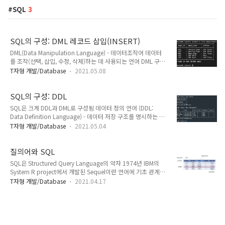
SQL
3
SQL의 구성: DML 레코드 삽입(INSERT)
DML(Data Manipulation Language) - 데이터조작어 데이터
를 조작(선택, 삽입, 수정, 삭제)하는 데 사용되는 언어 DML 구문
이 사용되는 대상은 테이블의 행 DML 사용을 위해서는 반드시
T자형 개발/Database
2021.05.08
테이블이 정의되어 있어야 함 • 레코드 삽입 (INSERT) • 레코드
수정 (UPDATE) • 레코드 삭제 (DELETE) • 레코드 검색
(SELECT) DML – 데이터 삽입 (INSERT) insert into () values
SQL의 구성: DDL
() : 삽입에 사용될 테이블의 필드들 : 의 순서에 맞춰 삽입될 값
SQL은 크게 DDL과 DML로 구성됨 데이터 정의 언어 (DDL:
에 나열되지 않은 필드에 대해서는 널값이 입력됨 를 생략할 경
Data Definition Language) - 데이터 저장 구조를 명시하는 언
우 에는 테이블을 생성할 때 나열한 필드의 순서에 맞춰서 값을
어 - 테이블 스키마의 정의, 수정, 삭제 데이터 조작 언어 (DML:
T자형 개발/Database
2021.05.04
나열 INSERT 질의1 (기본 형식) INSERT INTO depart..
Data Manipulation Language) - 사용자가 데이터를 접근하
고 조작할 수 있게 하는 언어 - 레코드의 검색(search), 삽입
(insert), 삭제(delete), 수정(update) DDL – 데이터베이스 생성
질의어와 SQL
형식 create database 데이터베이스 생성 확인 / 데이터베이스
SQL은 Structured Query Language의 약자 1974년 IBM의
사용 show databases; use ; DDL – 테이블 생성/삭제/수정 /
System R project에서 개발된 Sequel이란 언어에 기초 관계
데이터 타입 필드의 Data type 종류 DDL – 테이블 생성 create
대수나 관계 해석은 확실한 이론적 배경을 제공하나 사용으로 쓰
T자형 개발/Database
2021.04.17
table () - 는 '..
이기에는 어렵고 적절치 않음 SQL은 자연어와 유사하고 비절차
적 언어이므로 사용하기 용이함 기본 용어 릴레이션 (relation) :
2차원의 테이블(스프레드 시트와 유사) 레코드(record) : 릴레
이션의 각 행 튜플(tuple) : 레코드를 좀더 공식적으로 부르는 용
어 애트리뷰트(attribute) : 릴레이션에서 이름을 가진 하나의 열