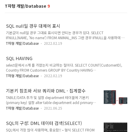
T자형 개발/Database
9
SQL null일 경우 대체어 표시
기본값이 null일 경우 그대로 표시되면 안되는 경우가 있다. SELECT
IFNULL(NAME, 'No name') FROM ANIMAL_INS 그런 경우 IFNULL을 사용하여 대
체어를 설정해 줄 수 있다.
T자형 개발/Database
2022.02.19
SQL HAVING
select문에서 n개 를 가졌는지 비교하는 절이다. SELECT COUNT(CustomerID),
Country FROM Customers GROUP BY Country HAVING
COUNT(CustomerID) > 5; 이렇게 하면, 나라별 CustomerID가 5개 이상인 나라만
T자형 개발/Database
2022.02.19
나오게 된다.
기본키 참조와 서브 쿼리와 DML - 집계함수
TABLE/DATA 추가 및 설정 department 테이블에 기본키
(primary key) 설정 alter table department add primary
key(dept_id); 신규 테이블 student 설정 - 기본키 : stu_id (학
T자형 개발/Database
2021.06.25
번), - 외래키 : dept_id (학과아이디) – department 테이블의
기본키와 연결 create table student ( stu_id varchar(10)
primary key, name varchar(10) not null, address
SQL의 구성: DML 데이터 검색(SELECT)
varchar(10), point int, dept_id varchar(10), foreign
SQL에서 가장 많이 사용하며, 중요함!! • 형식 SELECT FROM